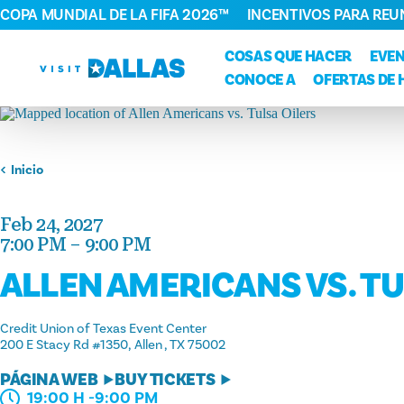
COPA MUNDIAL DE LA FIFA 2026™
INCENTIVOS PARA REU
Ir al contenido
COSAS QUE HACER
EVE
CONOCE A
OFERTAS DE 
Inicio
Feb 24, 2027
7:00 PM – 9:00 PM
ALLEN AMERICANS VS. TU
Credit Union of Texas Event Center
200 E Stacy Rd #1350
Allen , TX 75002
PÁGINA WEB
BUY TICKETS
19:00 H -9:00 PM