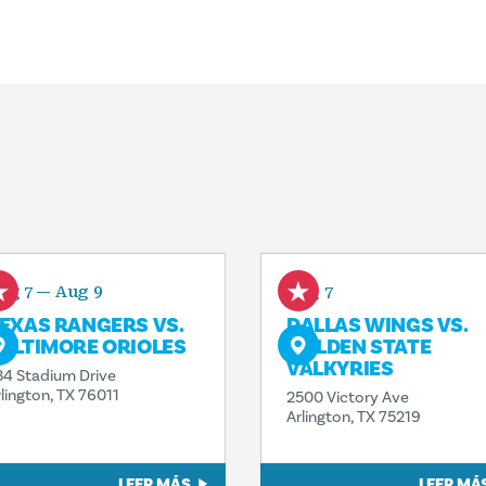
ug 7 — Aug 9
Aug 7
EXAS RANGERS VS.
DALLAS WINGS VS.
ALTIMORE ORIOLES
GOLDEN STATE
VALKYRIES
34 Stadium Drive
rlington, TX 76011
2500 Victory Ave
Arlington, TX 75219
LEER MÁS
LEER MÁ