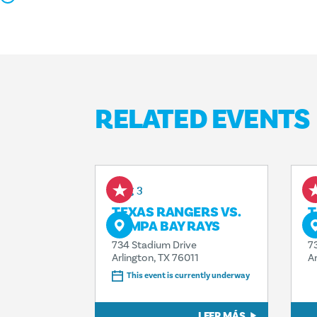
RELATED EVENTS
Aug 3
A
TEXAS RANGERS VS.
T
TAMPA BAY RAYS
B
734 Stadium Drive
7
Arlington, TX 76011
A
This event is currently underway
LEER MÁS