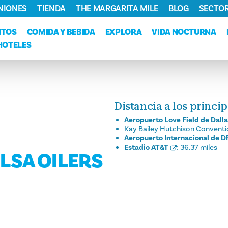
NIONES
TIENDA
THE MARGARITA MILE
BLOG
SECTOR
NTOS
COMIDA Y BEBIDA
EXPLORA
VIDA NOCTURNA
HOTELES
Distancia a los princi
Aeropuerto Love Field de Dall
Kay Bailey Hutchison Conventi
Aeropuerto Internacional de 
Estadio AT&T
:
36.37 miles
LSA OILERS