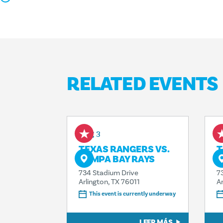
RELATED EVENTS
Aug 3
A
TEXAS RANGERS VS.
T
TAMPA BAY RAYS
S
734 Stadium Drive
7
Arlington, TX 76011
A
This event is currently underway
LEER MÁS