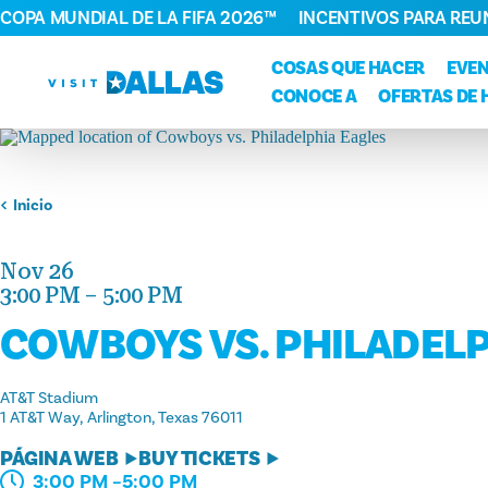
COPA MUNDIAL DE LA FIFA 2026™
INCENTIVOS PARA REU
Ir al contenido
COSAS QUE HACER
EVE
CONOCE A
OFERTAS DE 
Inicio
Nov 26
3:00 PM – 5:00 PM
COWBOYS VS. PHILADELP
AT&T Stadium
1 AT&T Way
Arlington, Texas 76011
PÁGINA WEB
BUY TICKETS
3:00 PM –5:00 PM