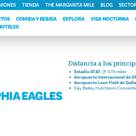
NIONES
TIENDA
THE MARGARITA MILE
BLOG
SECTOR
NTOS
COMIDA Y BEBIDA
EXPLORA
VIDA NOCTURNA
HOTELES
Distancia a los princi
Estadio AT&T
:
0.15 miles
Aeropuerto Internacional de 
Aeropuerto Love Field de Dall
Kay Bailey Hutchison Conventi
HIA EAGLES