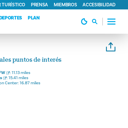
 TURÍSTICO
PRENSA
MIEMBROS
ACCESIBILIDAD
DEPORTES
PLAN
pales puntos de interés
DFW
:
11.13 miles
as
:
15.41 miles
on Center:
16.87 miles