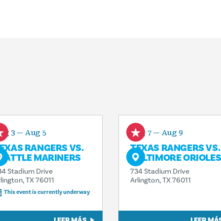
ug 3 — Aug 5
Aug 7 — Aug 9
EXAS RANGERS VS.
TEXAS RANGERS VS.
EATTLE MARINERS
BALTIMORE ORIOLE
34 Stadium Drive
734 Stadium Drive
rlington, TX 76011
Arlington, TX 76011
This event is currently underway
LEER MÁS
LEER MÁ