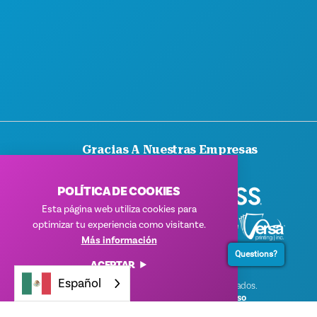
Gracias A Nuestras Empresas
Patrocinadoras
POLÍTICA DE COOKIES
Esta página web utiliza cookies para
optimizar tu experiencia como visitante.
Más información
Questions?
ACEPTAR
Español
© 2026 Visit Dallas. Todos los derechos reservados.
Política de privacidad
|
Condiciones de uso