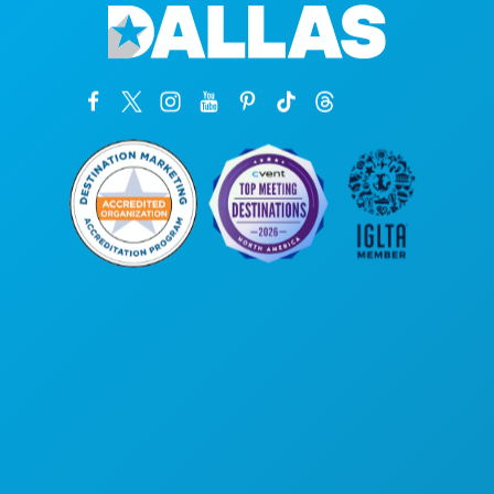
Oficinas centrales
1807 Ross Avenue
Suite 450
Dallas, Texas 75201
(214) 571-1000