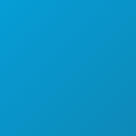
COSAS QUE HACER
EVENTOS
COMIDA Y BEBIDA
EXPLORA
VIDA NOCTURNA
DEPORTES
PLAN
CONOCE A
OFERTAS DE HOTELES