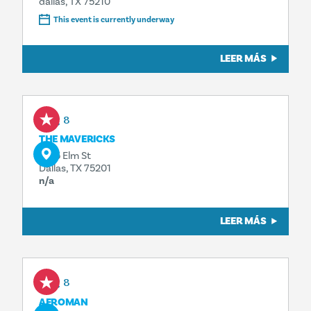
dallas, TX 75210
This event is currently underway
LEER MÁS
Aug 8
THE MAVERICKS
1925 Elm St
Dallas, TX 75201
n/a
LEER MÁS
Aug 8
AFROMAN