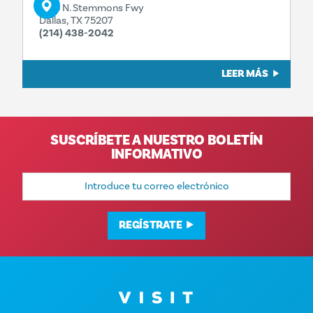
1323 N. Stemmons Fwy
Dallas, TX 75207
(214) 438-2042
LEER MÁS
SUSCRÍBETE A NUESTRO BOLETÍN
INFORMATIVO
Dirección
de
correo
electrónico
REGÍSTRATE