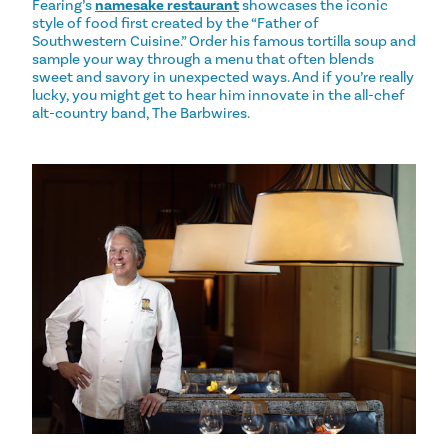
Fearing’s
namesake restaurant
showcases the iconic
style of food first created by the “Father of
Southwestern Cuisine.” Order his famous tortilla soup and
sample your way through a menu that often blends
sweet and savory in unexpected ways. And if you’re really
lucky, you might get to hear him innovate in the all-chef
alt-country band, The Barbwires.