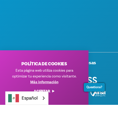
SOSTENIBILIDAD
EXPERIENCIAS CULTURALES
PRENSA
BLOG
CONTÁCTANOS
Gracias A Nuestras Empresas
POLÍTICA DE COOKIES
Patrocinadoras
Esta página web utiliza cookies para
optimizar tu experiencia como visitante.
Más información
Questions?
ACEPTAR
Español
© 2026 Visit Dallas. Todos los derechos reservados.
Política de privacidad
|
Condiciones de uso