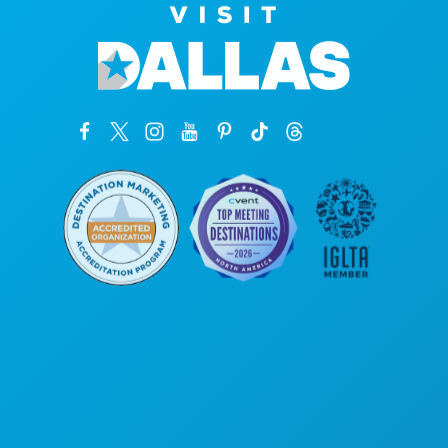
Oficinas centrales
1807 Ross Avenue
Suite 450
Dallas, Texas 75201
(214) 571-1000