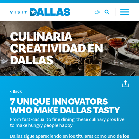
Ir al contenido
CULINARIA
CREATIVIDAD
EN
DALLAS
< Back
7 UNIQUE INNOVATORS
WHO MAKE DALLAS TASTY
From fast-casual to fine dining, these culinary pros live
to make hungry people happy
Dallas sigue apareciendo en los titulares como uno
de los