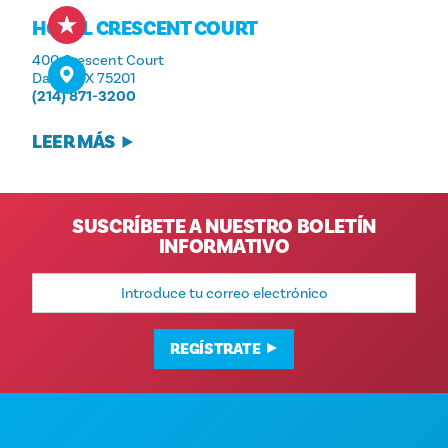
HOTEL CRESCENT COURT
400 Crescent Court
Dallas, TX 75201
(214) 871-3200
LEER MÁS
SUSCRÍBETE A NUESTRO BOLETÍN
INFORMATIVO
Dirección
de
correo
electrónico
REGÍSTRATE