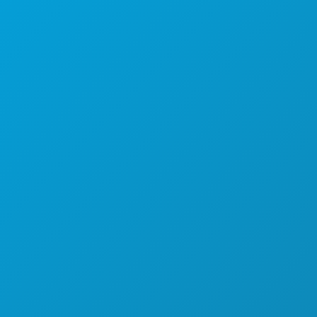
COSAS QUE HACER
EVENTOS
COMIDA Y BEBIDA
EXPLORA
VIDA NOCTURNA
DEPORTES
PLAN
CONOCE A
OFERTAS DE HOTELES
QUIÉNES SOMOS
OPORTUNIDADES PROFESIONALES
GUÍA OFICIAL PARA VISITANTES
ACCESIBILIDAD