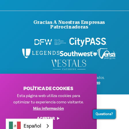
Gracias A Nuestras Empresas
Patrocinadoras
© 2026 Visit Dallas. Todos los derechos reservados.
Política de privacidad
|
Condiciones de uso
POLÍTICA DE COOKIES
Esta página web utiliza cookies para
optimizar tu experiencia como visitante.
Más información
Questions?
ACEPTAR
Español