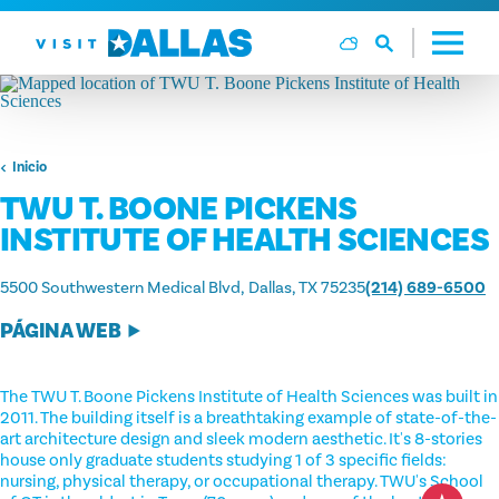
Ir al contenido
Inicio
TWU T. BOONE PICKENS
INSTITUTE OF HEALTH SCIENCES
5500 Southwestern Medical Blvd
Dallas, TX 75235
(214) 689-6500
PÁGINA WEB
The TWU T. Boone Pickens Institute of Health Sciences was built in
2011. The building itself is a breathtaking example of state-of-the-
art architecture design and sleek modern aesthetic. It's 8-stories
house only graduate students studying 1 of 3 specific fields:
nursing, physical therapy, or occupational therapy. TWU's School