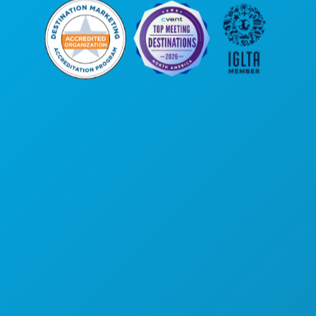
Oficinas centrales
1807 Ross Avenue
Suite 450
Dallas, Texas 75201
(214) 571-1000
COSAS QUE HACER
EVENTOS
COMIDA Y BEBIDA
EXPLORA