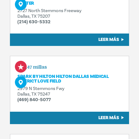
CENTER
2727 North Stemmons Freeway
Dallas, TX 75207
(214) 630-5332
LEER MÁS
0,47 millas
SPARK BY HILTON HILTON DALLAS MEDICAL
DISTRICT LOVE FIELD
2979 N Stemmons Fwy
Dallas, TX 75247
(469) 840-5077
LEER MÁS