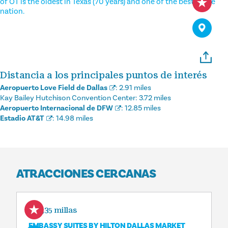
of OT is the oldest in Texas (70 years) and one of the best in the
nation.
Distancia a los principales puntos de interés
Aeropuerto Love Field de Dallas
:
2.91 miles
Kay Bailey Hutchison Convention Center:
3.72 miles
Aeropuerto Internacional de DFW
:
12.85 miles
Estadio AT&T
:
14.98 miles
ATRACCIONES CERCANAS
0,35 millas
EMBASSY SUITES BY HILTON DALLAS MARKET